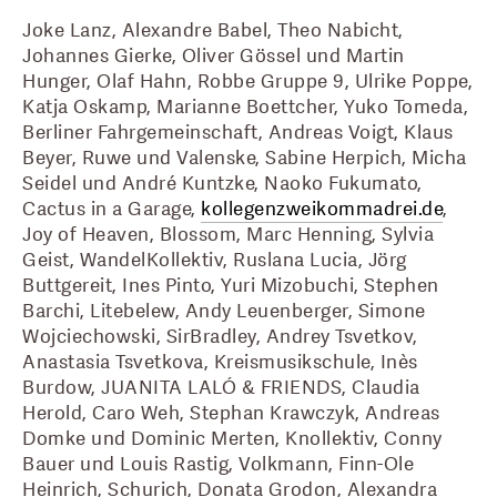
Joke Lanz, Alexandre Babel, Theo Nabicht, 
Johannes Gierke, Oliver Gössel und Martin 
Hunger, Olaf Hahn, Robbe Gruppe 9, Ulrike Poppe, 
Katja Oskamp, Marianne Boettcher, Yuko Tomeda, 
Berliner Fahrgemeinschaft, Andreas Voigt, Klaus 
Beyer, Ruwe und Valenske, Sabine Herpich, Micha 
Seidel und André Kuntzke, Naoko Fukumato, 
Cactus in a Garage, 
kollegenzweikommadrei.de
, 
Joy of Heaven, Blossom, Marc Henning, Sylvia 
Geist, WandelKollektiv, Ruslana Lucia, Jörg 
Buttgereit, Ines Pinto, Yuri Mizobuchi, Stephen 
Barchi, Litebelew, Andy Leuenberger, Simone 
Wojciechowski, SirBradley, Andrey Tsvetkov, 
Anastasia Tsvetkova, Kreismusikschule, Inès 
Burdow, JUANITA LALÓ & FRIENDS, Claudia 
Herold, Caro Weh, Stephan Krawczyk, Andreas 
Domke und Dominic Merten, Knollektiv, Conny 
Bauer und Louis Rastig, Volkmann, Finn-Ole 
Heinrich, Schurich, Donata Grodon, Alexandra 